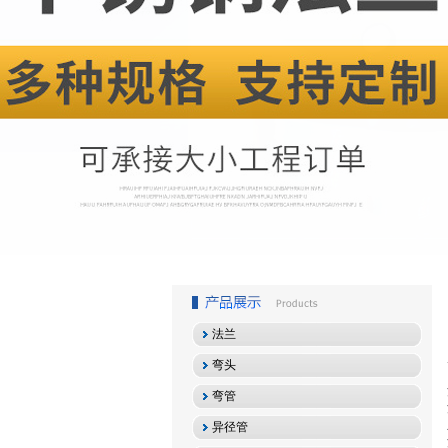
1
2
3
法兰
弯头
弯管
异径管