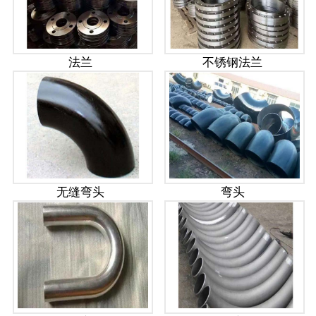
法兰
不锈钢法兰
无缝弯头
弯头