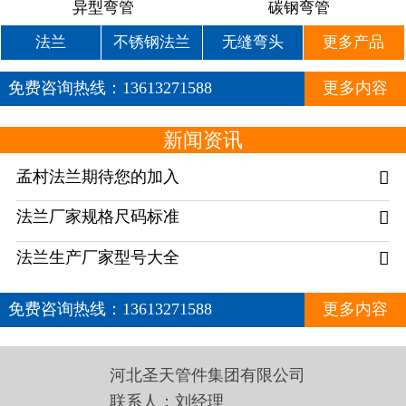
异型弯管
碳钢弯管
法兰
不锈钢法兰
无缝弯头
更多产品
免费咨询热线：
13613271588
更多内容
新闻资讯
孟村法兰期待您的加入

法兰厂家规格尺码标准

法兰生产厂家型号大全

免费咨询热线：
13613271588
更多内容
河北圣天管件集团有限公司
联系人：刘经理