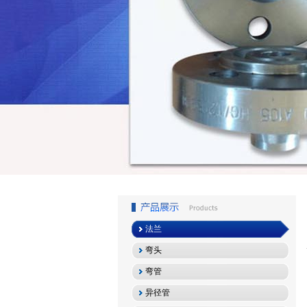
1
2
3
法兰
弯头
弯管
异径管