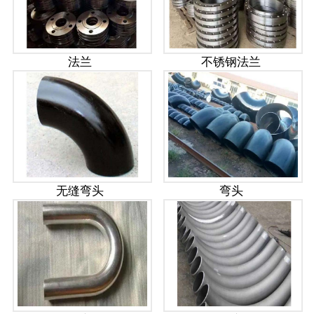
法兰
不锈钢法兰
无缝弯头
弯头