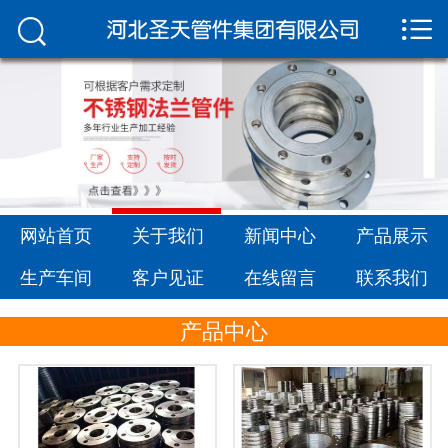


网站首页

关于我们
新闻中心
产品展示
生产车间
网站首页
关于我们
新闻中心
产品展示
生产车间
客户见证
在线留言
联系我们
客户见证
产品中心
在线留言
联系我们