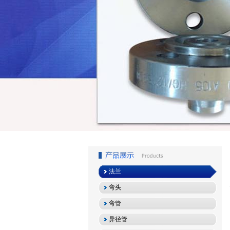
1
2
3
法兰
弯头
弯管
异径管