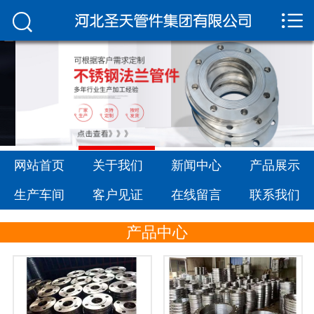


网站首页

关于我们
新闻中心
产品展示
生产车间
网站首页
关于我们
新闻中心
产品展示
生产车间
客户见证
在线留言
联系我们
客户见证
产品中心
在线留言
联系我们